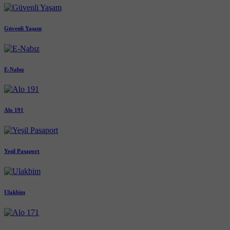
Güvenli Yaşam
E-Nabız
Alo 191
Yeşil Pasaport
Ulakbim