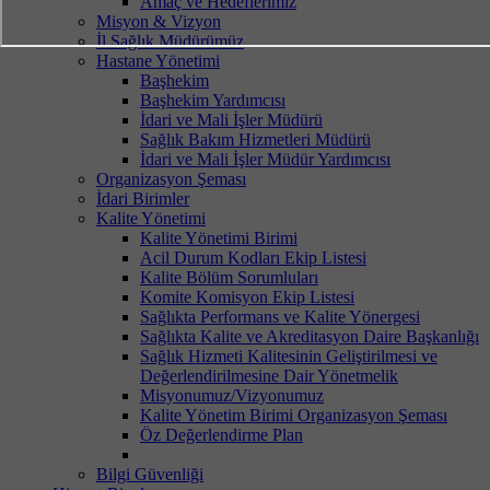
Amaç ve Hedeflerimiz
Misyon & Vizyon
İl Sağlık Müdürümüz
Hastane Yönetimi
Başhekim
Başhekim Yardımcısı
İdari ve Mali İşler Müdürü
Sağlık Bakım Hizmetleri Müdürü
İdari ve Mali İşler Müdür Yardımcısı
Organizasyon Şeması
İdari Birimler
Kalite Yönetimi
Kalite Yönetimi Birimi
Acil Durum Kodları Ekip Listesi
Kalite Bölüm Sorumluları
Komite Komisyon Ekip Listesi
Sağlıkta Performans ve Kalite Yönergesi
Sağlıkta Kalite ve Akreditasyon Daire Başkanlığı
Sağlık Hizmeti Kalitesinin Geliştirilmesi ve
Değerlendirilmesine Dair Yönetmelik
Misyonumuz/Vizyonumuz
Kalite Yönetim Birimi Organizasyon Şeması
Öz Değerlendirme Plan
Bilgi Güvenliği