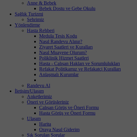
Anne & Bebek
Bebek Dostu ve Gebe Okulu
Sağlık Turizmi
Şehrimiz
Yönlendirme
Hasta Rehberi
Medula Tesis Kodu
Nasıl Randevu Alınır?
Ziyaret Saatleri ve Kuralları
Nasıl Muayene Olurum?
Poliklinik Hizmet Saatleri
Hasta - Çalışan Hakları ve Sorumlulukları
Refakat Politikamız ve Refakatçi Kuralları
Anlaşmalı Kurumlar
Randevu Al
İletişim/Ulaşım
Anketlerimiz
Öneri ve Görüşleriniz
Çalışan Görüş ve Öneri Formu
Hasta Görüş ve Öneri Formu
Ulaşım
Harita
Oraya Nasıl Giderim
Sık Sorulan Sorular