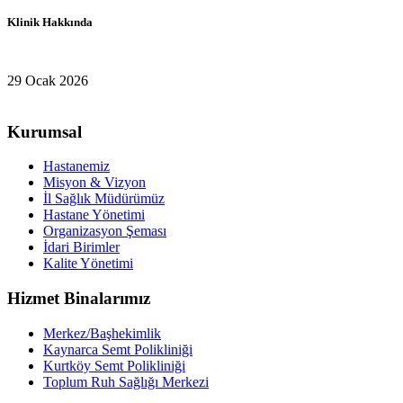
Klinik Hakkında
29 Ocak 2026
Kurumsal
Hastanemiz
Misyon & Vizyon
İl Sağlık Müdürümüz
Hastane Yönetimi
Organizasyon Şeması
İdari Birimler
Kalite Yönetimi
Hizmet Binalarımız
Merkez/Başhekimlik
Kaynarca Semt Polikliniği
Kurtköy Semt Polikliniği
Toplum Ruh Sağlığı Merkezi