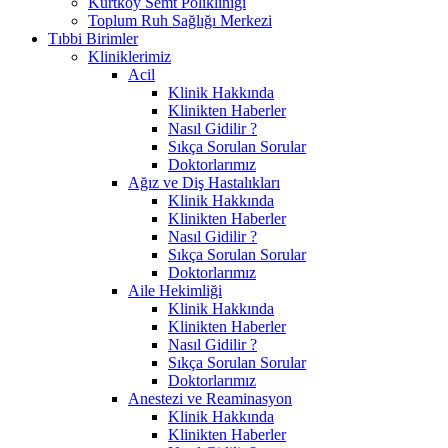
Kurtköy Semt Polikliniği
Toplum Ruh Sağlığı Merkezi
Tıbbi Birimler
Kliniklerimiz
Acil
Klinik Hakkında
Klinikten Haberler
Nasıl Gidilir ?
Sıkça Sorulan Sorular
Doktorlarımız
Ağız ve Diş Hastalıkları
Klinik Hakkında
Klinikten Haberler
Nasıl Gidilir ?
Sıkça Sorulan Sorular
Doktorlarımız
Aile Hekimliği
Klinik Hakkında
Klinikten Haberler
Nasıl Gidilir ?
Sıkça Sorulan Sorular
Doktorlarımız
Anestezi ve Reaminasyon
Klinik Hakkında
Klinikten Haberler