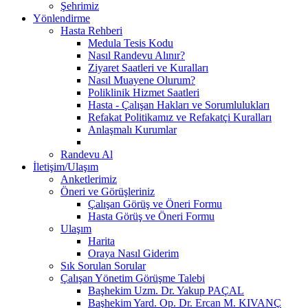
Şehrimiz
Yönlendirme
Hasta Rehberi
Medula Tesis Kodu
Nasıl Randevu Alınır?
Ziyaret Saatleri ve Kuralları
Nasıl Muayene Olurum?
Poliklinik Hizmet Saatleri
Hasta - Çalışan Hakları ve Sorumlulukları
Refakat Politikamız ve Refakatçi Kuralları
Anlaşmalı Kurumlar
Randevu Al
İletişim/Ulaşım
Anketlerimiz
Öneri ve Görüşleriniz
Çalışan Görüş ve Öneri Formu
Hasta Görüş ve Öneri Formu
Ulaşım
Harita
Oraya Nasıl Giderim
Sık Sorulan Sorular
Çalışan Yönetim Görüşme Talebi
Başhekim Uzm. Dr. Yakup PAÇAL
Başhekim Yard. Op. Dr. Ercan M. KIVANÇ