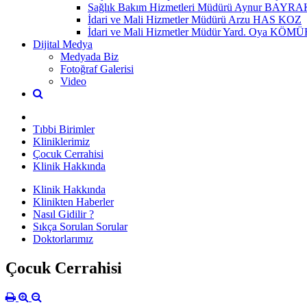
Sağlık Bakım Hizmetleri Müdürü Aynur BAYR
İdari ve Mali Hizmetler Müdürü Arzu HAS KOZ
İdari ve Mali Hizmetler Müdür Yard. Oya KÖ
Dijital Medya
Medyada Biz
Fotoğraf Galerisi
Video
Tıbbi Birimler
Kliniklerimiz
Çocuk Cerrahisi
Klinik Hakkında
Klinik Hakkında
Klinikten Haberler
Nasıl Gidilir ?
Sıkça Sorulan Sorular
Doktorlarımız
Çocuk Cerrahisi