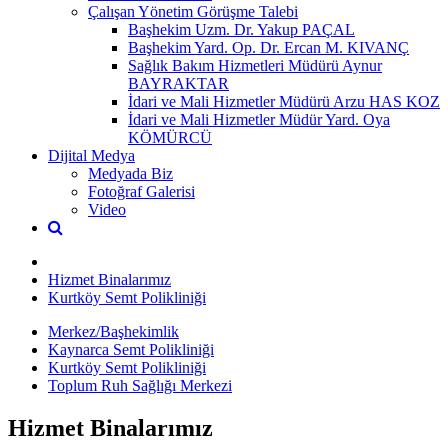
Çalışan Yönetim Görüşme Talebi
Başhekim Uzm. Dr. Yakup PAÇAL
Başhekim Yard. Op. Dr. Ercan M. KIVANÇ
Sağlık Bakım Hizmetleri Müdürü Aynur
BAYRAKTAR
İdari ve Mali Hizmetler Müdürü Arzu HAS KOZ
İdari ve Mali Hizmetler Müdür Yard. Oya
KÖMÜRCÜ
Dijital Medya
Medyada Biz
Fotoğraf Galerisi
Video
Hizmet Binalarımız
Kurtköy Semt Polikliniği
Merkez/Başhekimlik
Kaynarca Semt Polikliniği
Kurtköy Semt Polikliniği
Toplum Ruh Sağlığı Merkezi
Hizmet Binalarımız