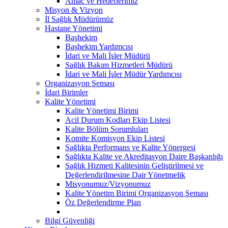
Amaç ve Hedeflerimiz
Misyon & Vizyon
İl Sağlık Müdürümüz
Hastane Yönetimi
Başhekim
Başhekim Yardımcısı
İdari ve Mali İşler Müdürü
Sağlık Bakım Hizmetleri Müdürü
İdari ve Mali İşler Müdür Yardımcısı
Organizasyon Şeması
İdari Birimler
Kalite Yönetimi
Kalite Yönetimi Birimi
Acil Durum Kodları Ekip Listesi
Kalite Bölüm Sorumluları
Komite Komisyon Ekip Listesi
Sağlıkta Performans ve Kalite Yönergesi
Sağlıkta Kalite ve Akreditasyon Daire Başkanlığı
Sağlık Hizmeti Kalitesinin Geliştirilmesi ve
Değerlendirilmesine Dair Yönetmelik
Misyonumuz/Vizyonumuz
Kalite Yönetim Birimi Organizasyon Şeması
Öz Değerlendirme Plan
Bilgi Güvenliği