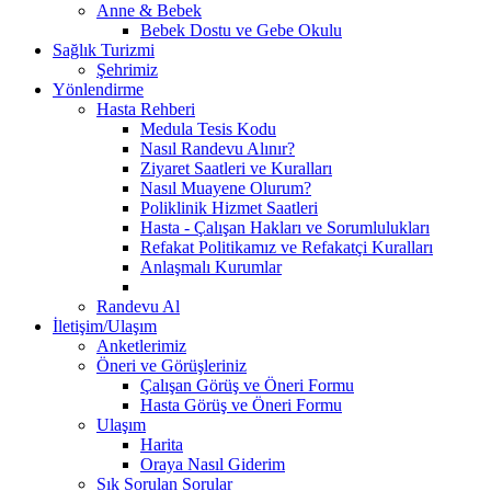
Anne & Bebek
Bebek Dostu ve Gebe Okulu
Sağlık Turizmi
Şehrimiz
Yönlendirme
Hasta Rehberi
Medula Tesis Kodu
Nasıl Randevu Alınır?
Ziyaret Saatleri ve Kuralları
Nasıl Muayene Olurum?
Poliklinik Hizmet Saatleri
Hasta - Çalışan Hakları ve Sorumlulukları
Refakat Politikamız ve Refakatçi Kuralları
Anlaşmalı Kurumlar
Randevu Al
İletişim/Ulaşım
Anketlerimiz
Öneri ve Görüşleriniz
Çalışan Görüş ve Öneri Formu
Hasta Görüş ve Öneri Formu
Ulaşım
Harita
Oraya Nasıl Giderim
Sık Sorulan Sorular