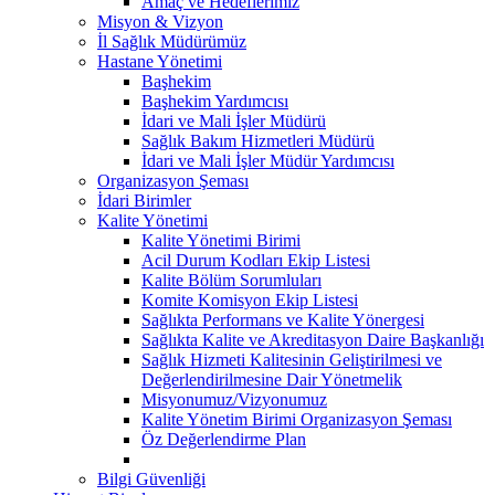
Amaç ve Hedeflerimiz
Misyon & Vizyon
İl Sağlık Müdürümüz
Hastane Yönetimi
Başhekim
Başhekim Yardımcısı
İdari ve Mali İşler Müdürü
Sağlık Bakım Hizmetleri Müdürü
İdari ve Mali İşler Müdür Yardımcısı
Organizasyon Şeması
İdari Birimler
Kalite Yönetimi
Kalite Yönetimi Birimi
Acil Durum Kodları Ekip Listesi
Kalite Bölüm Sorumluları
Komite Komisyon Ekip Listesi
Sağlıkta Performans ve Kalite Yönergesi
Sağlıkta Kalite ve Akreditasyon Daire Başkanlığı
Sağlık Hizmeti Kalitesinin Geliştirilmesi ve
Değerlendirilmesine Dair Yönetmelik
Misyonumuz/Vizyonumuz
Kalite Yönetim Birimi Organizasyon Şeması
Öz Değerlendirme Plan
Bilgi Güvenliği