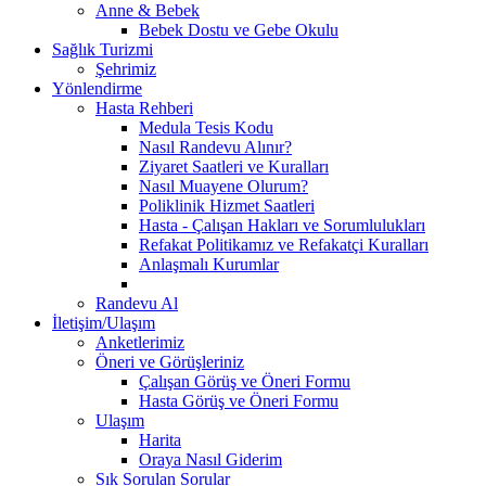
Anne & Bebek
Bebek Dostu ve Gebe Okulu
Sağlık Turizmi
Şehrimiz
Yönlendirme
Hasta Rehberi
Medula Tesis Kodu
Nasıl Randevu Alınır?
Ziyaret Saatleri ve Kuralları
Nasıl Muayene Olurum?
Poliklinik Hizmet Saatleri
Hasta - Çalışan Hakları ve Sorumlulukları
Refakat Politikamız ve Refakatçi Kuralları
Anlaşmalı Kurumlar
Randevu Al
İletişim/Ulaşım
Anketlerimiz
Öneri ve Görüşleriniz
Çalışan Görüş ve Öneri Formu
Hasta Görüş ve Öneri Formu
Ulaşım
Harita
Oraya Nasıl Giderim
Sık Sorulan Sorular