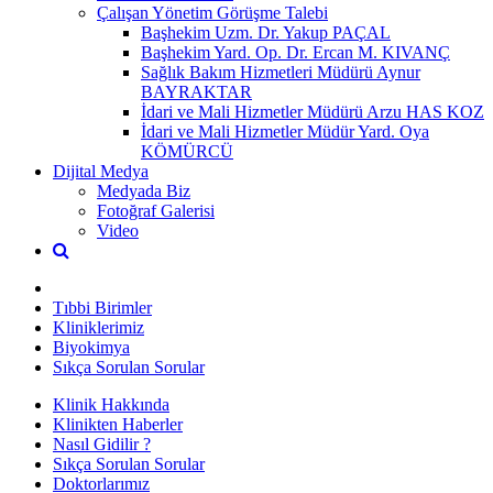
Çalışan Yönetim Görüşme Talebi
Başhekim Uzm. Dr. Yakup PAÇAL
Başhekim Yard. Op. Dr. Ercan M. KIVANÇ
Sağlık Bakım Hizmetleri Müdürü Aynur
BAYRAKTAR
İdari ve Mali Hizmetler Müdürü Arzu HAS KOZ
İdari ve Mali Hizmetler Müdür Yard. Oya
KÖMÜRCÜ
Dijital Medya
Medyada Biz
Fotoğraf Galerisi
Video
Tıbbi Birimler
Kliniklerimiz
Biyokimya
Sıkça Sorulan Sorular
Klinik Hakkında
Klinikten Haberler
Nasıl Gidilir ?
Sıkça Sorulan Sorular
Doktorlarımız