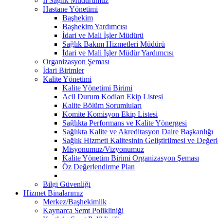
İl Sağlık Müdürümüz
Hastane Yönetimi
Başhekim
Başhekim Yardımcısı
İdari ve Mali İşler Müdürü
Sağlık Bakım Hizmetleri Müdürü
İdari ve Mali İşler Müdür Yardımcısı
Organizasyon Şeması
İdari Birimler
Kalite Yönetimi
Kalite Yönetimi Birimi
Acil Durum Kodları Ekip Listesi
Kalite Bölüm Sorumluları
Komite Komisyon Ekip Listesi
Sağlıkta Performans ve Kalite Yönergesi
Sağlıkta Kalite ve Akreditasyon Daire Başkanlığı
Sağlık Hizmeti Kalitesinin Geliştirilmesi ve Değer
Misyonumuz/Vizyonumuz
Kalite Yönetim Birimi Organizasyon Şeması
Öz Değerlendirme Plan
Bilgi Güvenliği
Hizmet Binalarımız
Merkez/Başhekimlik
Kaynarca Semt Polikliniği