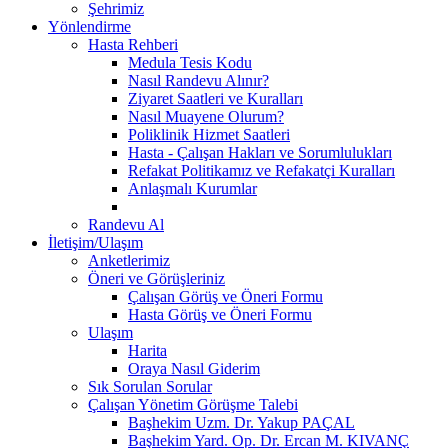
Şehrimiz
Yönlendirme
Hasta Rehberi
Medula Tesis Kodu
Nasıl Randevu Alınır?
Ziyaret Saatleri ve Kuralları
Nasıl Muayene Olurum?
Poliklinik Hizmet Saatleri
Hasta - Çalışan Hakları ve Sorumlulukları
Refakat Politikamız ve Refakatçi Kuralları
Anlaşmalı Kurumlar
Randevu Al
İletişim/Ulaşım
Anketlerimiz
Öneri ve Görüşleriniz
Çalışan Görüş ve Öneri Formu
Hasta Görüş ve Öneri Formu
Ulaşım
Harita
Oraya Nasıl Giderim
Sık Sorulan Sorular
Çalışan Yönetim Görüşme Talebi
Başhekim Uzm. Dr. Yakup PAÇAL
Başhekim Yard. Op. Dr. Ercan M. KIVANÇ