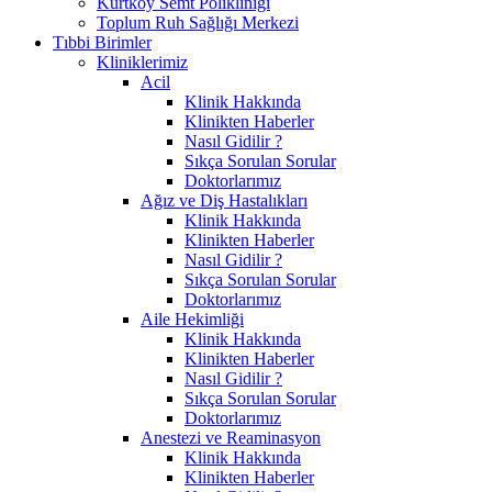
Kurtköy Semt Polikliniği
Toplum Ruh Sağlığı Merkezi
Tıbbi Birimler
Kliniklerimiz
Acil
Klinik Hakkında
Klinikten Haberler
Nasıl Gidilir ?
Sıkça Sorulan Sorular
Doktorlarımız
Ağız ve Diş Hastalıkları
Klinik Hakkında
Klinikten Haberler
Nasıl Gidilir ?
Sıkça Sorulan Sorular
Doktorlarımız
Aile Hekimliği
Klinik Hakkında
Klinikten Haberler
Nasıl Gidilir ?
Sıkça Sorulan Sorular
Doktorlarımız
Anestezi ve Reaminasyon
Klinik Hakkında
Klinikten Haberler