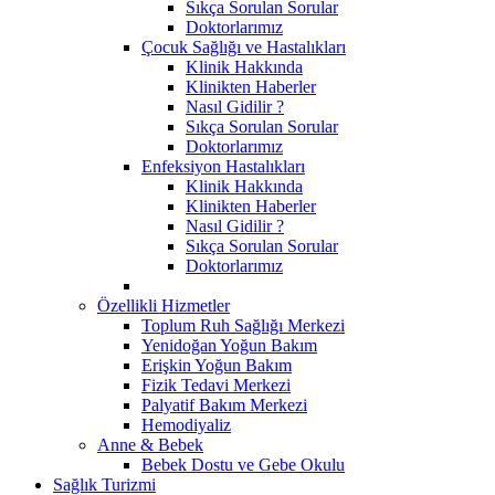
Sıkça Sorulan Sorular
Doktorlarımız
Çocuk Sağlığı ve Hastalıkları
Klinik Hakkında
Klinikten Haberler
Nasıl Gidilir ?
Sıkça Sorulan Sorular
Doktorlarımız
Enfeksiyon Hastalıkları
Klinik Hakkında
Klinikten Haberler
Nasıl Gidilir ?
Sıkça Sorulan Sorular
Doktorlarımız
Özellikli Hizmetler
Toplum Ruh Sağlığı Merkezi
Yenidoğan Yoğun Bakım
Erişkin Yoğun Bakım
Fizik Tedavi Merkezi
Palyatif Bakım Merkezi
Hemodiyaliz
Anne & Bebek
Bebek Dostu ve Gebe Okulu
Sağlık Turizmi