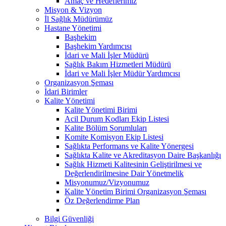
Amaç ve Hedeflerimiz
Misyon & Vizyon
İl Sağlık Müdürümüz
Hastane Yönetimi
Başhekim
Başhekim Yardımcısı
İdari ve Mali İşler Müdürü
Sağlık Bakım Hizmetleri Müdürü
İdari ve Mali İşler Müdür Yardımcısı
Organizasyon Şeması
İdari Birimler
Kalite Yönetimi
Kalite Yönetimi Birimi
Acil Durum Kodları Ekip Listesi
Kalite Bölüm Sorumluları
Komite Komisyon Ekip Listesi
Sağlıkta Performans ve Kalite Yönergesi
Sağlıkta Kalite ve Akreditasyon Daire Başkanlığı
Sağlık Hizmeti Kalitesinin Geliştirilmesi ve
Değerlendirilmesine Dair Yönetmelik
Misyonumuz/Vizyonumuz
Kalite Yönetim Birimi Organizasyon Şeması
Öz Değerlendirme Plan
Bilgi Güvenliği