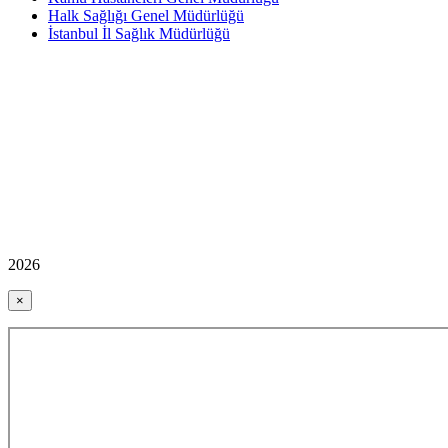
Halk Sağlığı Genel Müdürlüğü
İstanbul İl Sağlık Müdürlüğü
2026
×