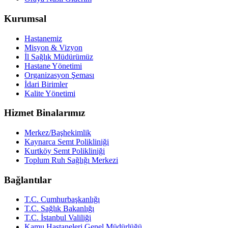
Kurumsal
Hastanemiz
Misyon & Vizyon
İl Sağlık Müdürümüz
Hastane Yönetimi
Organizasyon Şeması
İdari Birimler
Kalite Yönetimi
Hizmet Binalarımız
Merkez/Başhekimlik
Kaynarca Semt Polikliniği
Kurtköy Semt Polikliniği
Toplum Ruh Sağlığı Merkezi
Bağlantılar
T.C. Cumhurbaşkanlığı
T.C. Sağlık Bakanlığı
T.C. İstanbul Valiliği
Kamu Hastaneleri Genel Müdürlüğü