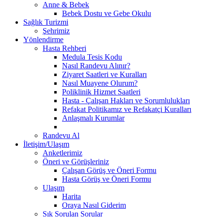
Anne & Bebek
Bebek Dostu ve Gebe Okulu
Sağlık Turizmi
Şehrimiz
Yönlendirme
Hasta Rehberi
Medula Tesis Kodu
Nasıl Randevu Alınır?
Ziyaret Saatleri ve Kuralları
Nasıl Muayene Olurum?
Poliklinik Hizmet Saatleri
Hasta - Çalışan Hakları ve Sorumlulukları
Refakat Politikamız ve Refakatçi Kuralları
Anlaşmalı Kurumlar
Randevu Al
İletişim/Ulaşım
Anketlerimiz
Öneri ve Görüşleriniz
Çalışan Görüş ve Öneri Formu
Hasta Görüş ve Öneri Formu
Ulaşım
Harita
Oraya Nasıl Giderim
Sık Sorulan Sorular