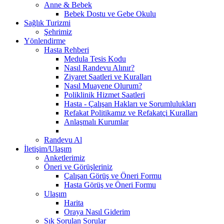
Anne & Bebek
Bebek Dostu ve Gebe Okulu
Sağlık Turizmi
Şehrimiz
Yönlendirme
Hasta Rehberi
Medula Tesis Kodu
Nasıl Randevu Alınır?
Ziyaret Saatleri ve Kuralları
Nasıl Muayene Olurum?
Poliklinik Hizmet Saatleri
Hasta - Çalışan Hakları ve Sorumlulukları
Refakat Politikamız ve Refakatçi Kuralları
Anlaşmalı Kurumlar
Randevu Al
İletişim/Ulaşım
Anketlerimiz
Öneri ve Görüşleriniz
Çalışan Görüş ve Öneri Formu
Hasta Görüş ve Öneri Formu
Ulaşım
Harita
Oraya Nasıl Giderim
Sık Sorulan Sorular