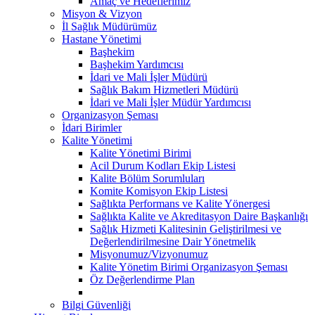
Amaç ve Hedeflerimiz
Misyon & Vizyon
İl Sağlık Müdürümüz
Hastane Yönetimi
Başhekim
Başhekim Yardımcısı
İdari ve Mali İşler Müdürü
Sağlık Bakım Hizmetleri Müdürü
İdari ve Mali İşler Müdür Yardımcısı
Organizasyon Şeması
İdari Birimler
Kalite Yönetimi
Kalite Yönetimi Birimi
Acil Durum Kodları Ekip Listesi
Kalite Bölüm Sorumluları
Komite Komisyon Ekip Listesi
Sağlıkta Performans ve Kalite Yönergesi
Sağlıkta Kalite ve Akreditasyon Daire Başkanlığı
Sağlık Hizmeti Kalitesinin Geliştirilmesi ve
Değerlendirilmesine Dair Yönetmelik
Misyonumuz/Vizyonumuz
Kalite Yönetim Birimi Organizasyon Şeması
Öz Değerlendirme Plan
Bilgi Güvenliği