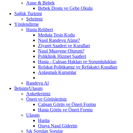
Anne & Bebek
Bebek Dostu ve Gebe Okulu
Sağlık Turizmi
Şehrimiz
Yönlendirme
Hasta Rehberi
Medula Tesis Kodu
Nasıl Randevu Alınır?
Ziyaret Saatleri ve Kuralları
Nasıl Muayene Olurum?
Poliklinik Hizmet Saatleri
Hasta - Çalışan Hakları ve Sorumlulukları
Refakat Politikamız ve Refakatçi Kuralları
Anlaşmalı Kurumlar
Randevu Al
İletişim/Ulaşım
Anketlerimiz
Öneri ve Görüşleriniz
Çalışan Görüş ve Öneri Formu
Hasta Görüş ve Öneri Formu
Ulaşım
Harita
Oraya Nasıl Giderim
Sık Sorulan Sorular