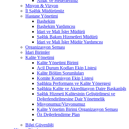
Amaç ve Hedeflerimiz
Misyon & Vizyon
İl Sağlık Müdürümüz
Hastane Yönetimi
Başhekim
Başhekim Yardımcısı
İdari ve Mali İşler Müdürü
Sağlık Bakım Hizmetleri Müdürü
İdari ve Mali İşler Müdür Yardımcısı
Organizasyon Şeması
İdari Birimler
Kalite Yönetimi
Kalite Yönetimi Birimi
Acil Durum Kodları Ekip Listesi
Kalite Bölüm Sorumluları
Komite Komisyon Ekip Listesi
Sağlıkta Performans ve Kalite Yönergesi
Sağlıkta Kalite ve Akreditasyon Daire Başkanlığı
Sağlık Hizmeti Kalitesinin Geliştirilmesi ve
Değerlendirilmesine Dair Yönetmelik
Misyonumuz/Vizyonumuz
Kalite Yönetim Birimi Organizasyon Şeması
Öz Değerlendirme Plan
Bilgi Güvenliği