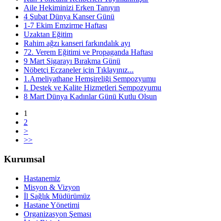
Aile Hekiminizi Erken Tanıyın
4 Şubat Dünya Kanser Günü
1-7 Ekim Emzirme Haftası
Uzaktan Eğitim
Rahim ağzı kanseri farkındalık ayı
72. Verem Eğitimi ve Propaganda Haftası
9 Mart Sigarayı Bırakma Günü
Nöbetçi Eczaneler için Tıklayınız...
1.Ameliyathane Hemşireliği Sempozyumu
I. Destek ve Kalite Hizmetleri Sempozyumu
8 Mart Dünya Kadınlar Günü Kutlu Olsun
1
2
>
>>
Kurumsal
Hastanemiz
Misyon & Vizyon
İl Sağlık Müdürümüz
Hastane Yönetimi
Organizasyon Şeması