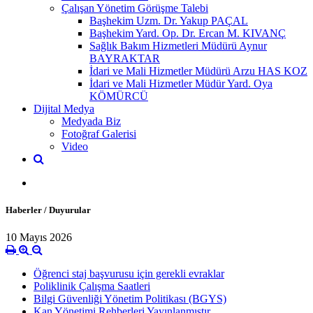
Çalışan Yönetim Görüşme Talebi
Başhekim Uzm. Dr. Yakup PAÇAL
Başhekim Yard. Op. Dr. Ercan M. KIVANÇ
Sağlık Bakım Hizmetleri Müdürü Aynur
BAYRAKTAR
İdari ve Mali Hizmetler Müdürü Arzu HAS KOZ
İdari ve Mali Hizmetler Müdür Yard. Oya
KÖMÜRCÜ
Dijital Medya
Medyada Biz
Fotoğraf Galerisi
Video
Haberler / Duyurular
10 Mayıs 2026
Öğrenci staj başvurusu için gerekli evraklar
Poliklinik Çalışma Saatleri
Bilgi Güvenliği Yönetim Politikası (BGYS)
Kan Yönetimi Rehberleri Yayınlanmıştır