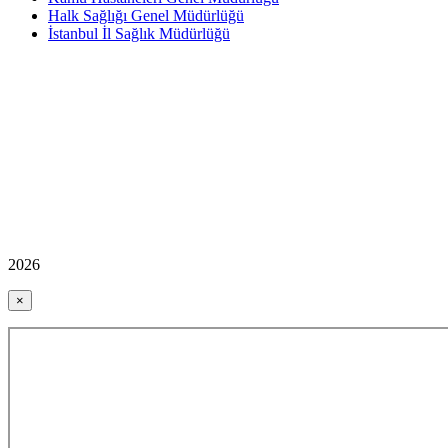
Halk Sağlığı Genel Müdürlüğü
İstanbul İl Sağlık Müdürlüğü
2026
×