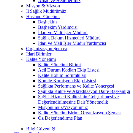
Amaç ve Hedeflerimiz
Misyon & Vizyon
İl Sağlık Müdürümüz
Hastane Yönetimi
Başhekim
Başhekim Yardımcısı
İdari ve Mali İşler Müdürü
Sağlık Bakım Hizmetleri Müdürü
İdari ve Mali İşler Müdür Yardımcısı
Organizasyon Şeması
İdari Birimler
Kalite Yönetimi
Kalite Yönetimi Birimi
Acil Durum Kodları Ekip Listesi
Kalite Bölüm Sorumluları
Komite Komisyon Ekip Listesi
Sağlıkta Performans ve Kalite Yönergesi
Sağlıkta Kalite ve Akreditasyon Daire Başkanlığı
Sağlık Hizmeti Kalitesinin Geliştirilmesi ve
Değerlendirilmesine Dair Yönetmelik
Misyonumuz/Vizyonumuz
Kalite Yönetim Birimi Organizasyon Şeması
Öz Değerlendirme Plan
Bilgi Güvenliği