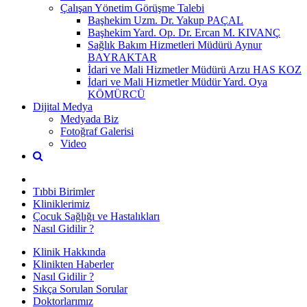
Çalışan Yönetim Görüşme Talebi
Başhekim Uzm. Dr. Yakup PAÇAL
Başhekim Yard. Op. Dr. Ercan M. KIVANÇ
Sağlık Bakım Hizmetleri Müdürü Aynur
BAYRAKTAR
İdari ve Mali Hizmetler Müdürü Arzu HAS KOZ
İdari ve Mali Hizmetler Müdür Yard. Oya
KÖMÜRCÜ
Dijital Medya
Medyada Biz
Fotoğraf Galerisi
Video
Tıbbi Birimler
Kliniklerimiz
Çocuk Sağlığı ve Hastalıkları
Nasıl Gidilir ?
Klinik Hakkında
Klinikten Haberler
Nasıl Gidilir ?
Sıkça Sorulan Sorular
Doktorlarımız