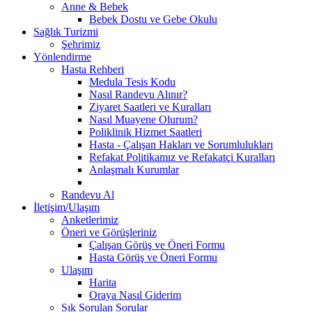
Anne & Bebek
Bebek Dostu ve Gebe Okulu
Sağlık Turizmi
Şehrimiz
Yönlendirme
Hasta Rehberi
Medula Tesis Kodu
Nasıl Randevu Alınır?
Ziyaret Saatleri ve Kuralları
Nasıl Muayene Olurum?
Poliklinik Hizmet Saatleri
Hasta - Çalışan Hakları ve Sorumlulukları
Refakat Politikamız ve Refakatçi Kuralları
Anlaşmalı Kurumlar
Randevu Al
İletişim/Ulaşım
Anketlerimiz
Öneri ve Görüşleriniz
Çalışan Görüş ve Öneri Formu
Hasta Görüş ve Öneri Formu
Ulaşım
Harita
Oraya Nasıl Giderim
Sık Sorulan Sorular