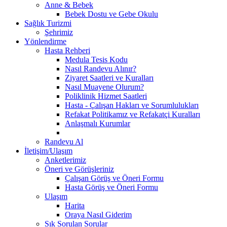
Anne & Bebek
Bebek Dostu ve Gebe Okulu
Sağlık Turizmi
Şehrimiz
Yönlendirme
Hasta Rehberi
Medula Tesis Kodu
Nasıl Randevu Alınır?
Ziyaret Saatleri ve Kuralları
Nasıl Muayene Olurum?
Poliklinik Hizmet Saatleri
Hasta - Çalışan Hakları ve Sorumlulukları
Refakat Politikamız ve Refakatçi Kuralları
Anlaşmalı Kurumlar
Randevu Al
İletişim/Ulaşım
Anketlerimiz
Öneri ve Görüşleriniz
Çalışan Görüş ve Öneri Formu
Hasta Görüş ve Öneri Formu
Ulaşım
Harita
Oraya Nasıl Giderim
Sık Sorulan Sorular