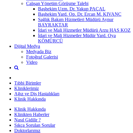
Çalışan Yönetim Görüşme Talebi
Başhekim Uzm. Dr. Yakup PAÇAL
Başhekim Yard. Op. Dr. Ercan M. KIVANÇ
Sağlık Bakım Hizmetleri Müdürü Aynur
BAYRAKTAR
İdari ve Mali Hizmetler Müdürü Arzu HAS KOZ
İdari ve Mali Hizmetler Müdür Yard. Oya
KÖMÜRCÜ
Dijital Medya
Medyada Biz
Fotoğraf Galerisi
Video
Tıbbi Birimler
Kliniklerimiz
Ağız ve Diş Hastalıkları
Klinik Hakkında
Klinik Hakkında
Klinikten Haberler
Nasıl Gidilir ?
Sıkça Sorulan Sorular
Doktorlarımız