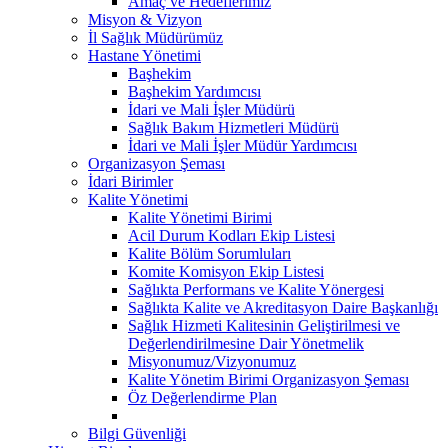
Amaç ve Hedeflerimiz
Misyon & Vizyon
İl Sağlık Müdürümüz
Hastane Yönetimi
Başhekim
Başhekim Yardımcısı
İdari ve Mali İşler Müdürü
Sağlık Bakım Hizmetleri Müdürü
İdari ve Mali İşler Müdür Yardımcısı
Organizasyon Şeması
İdari Birimler
Kalite Yönetimi
Kalite Yönetimi Birimi
Acil Durum Kodları Ekip Listesi
Kalite Bölüm Sorumluları
Komite Komisyon Ekip Listesi
Sağlıkta Performans ve Kalite Yönergesi
Sağlıkta Kalite ve Akreditasyon Daire Başkanlığı
Sağlık Hizmeti Kalitesinin Geliştirilmesi ve
Değerlendirilmesine Dair Yönetmelik
Misyonumuz/Vizyonumuz
Kalite Yönetim Birimi Organizasyon Şeması
Öz Değerlendirme Plan
Bilgi Güvenliği