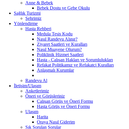
Anne & Bebek
Bebek Dostu ve Gebe Okulu
Sağlık Turizmi
Şehrimiz
Yönlendirme
Hasta Rehberi
Medula Tesis Kodu
Nasıl Randevu Alınır?
Ziyaret Saatleri ve Kuralları
Nasıl Muayene Olurum?
Poliklinik Hizmet Saatleri
Hasta - Çalışan Hakları ve Sorumlulukları
Refakat Politikamız ve Refakatçi Kuralları
Anlaşmalı Kurumlar
Randevu Al
İletişim/Ulaşım
Anketlerimiz
Öneri ve Görüşleriniz
Çalışan Görüş ve Öneri Formu
Hasta Görüş ve Öneri Formu
Ulaşım
Harita
Oraya Nasıl Giderim
Sık Sorulan Sorular