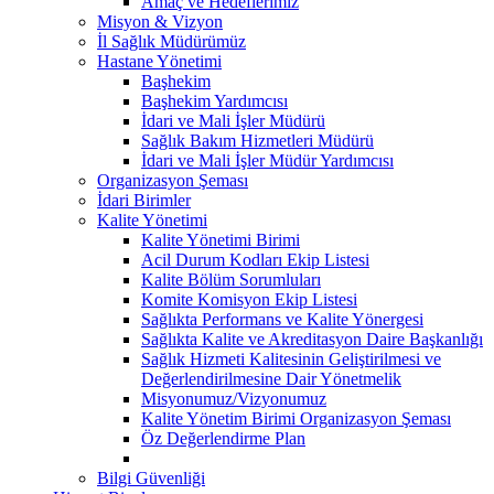
Amaç ve Hedeflerimiz
Misyon & Vizyon
İl Sağlık Müdürümüz
Hastane Yönetimi
Başhekim
Başhekim Yardımcısı
İdari ve Mali İşler Müdürü
Sağlık Bakım Hizmetleri Müdürü
İdari ve Mali İşler Müdür Yardımcısı
Organizasyon Şeması
İdari Birimler
Kalite Yönetimi
Kalite Yönetimi Birimi
Acil Durum Kodları Ekip Listesi
Kalite Bölüm Sorumluları
Komite Komisyon Ekip Listesi
Sağlıkta Performans ve Kalite Yönergesi
Sağlıkta Kalite ve Akreditasyon Daire Başkanlığı
Sağlık Hizmeti Kalitesinin Geliştirilmesi ve
Değerlendirilmesine Dair Yönetmelik
Misyonumuz/Vizyonumuz
Kalite Yönetim Birimi Organizasyon Şeması
Öz Değerlendirme Plan
Bilgi Güvenliği