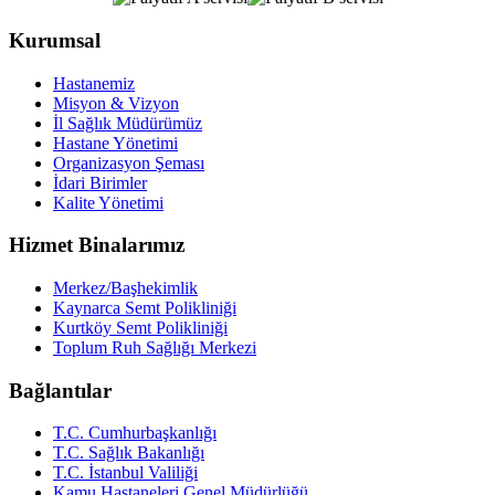
Kurumsal
Hastanemiz
Misyon & Vizyon
İl Sağlık Müdürümüz
Hastane Yönetimi
Organizasyon Şeması
İdari Birimler
Kalite Yönetimi
Hizmet Binalarımız
Merkez/Başhekimlik
Kaynarca Semt Polikliniği
Kurtköy Semt Polikliniği
Toplum Ruh Sağlığı Merkezi
Bağlantılar
T.C. Cumhurbaşkanlığı
T.C. Sağlık Bakanlığı
T.C. İstanbul Valiliği
Kamu Hastaneleri Genel Müdürlüğü