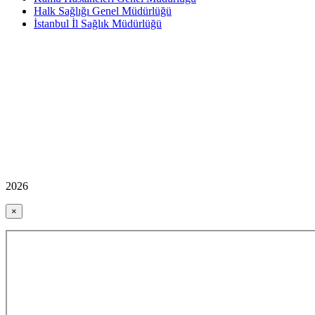
Halk Sağlığı Genel Müdürlüğü
İstanbul İl Sağlık Müdürlüğü
2026
×