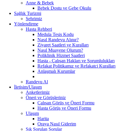
Anne & Bebek
Bebek Dostu ve Gebe Okulu
Sağlık Turizmi
Şehrimiz
Yönlendirme
Hasta Rehberi
Medula Tesis Kodu
Nasıl Randevu Alınır?
Ziyaret Saatleri ve Kuralları
Nasıl Muayene Olurum?
Poliklinik Hizmet Saatleri
Hasta - Çalışan Hakları ve Sorumlulukları
Refakat Politikamız ve Refakatçi Kuralları
Anlaşmalı Kurumlar
Randevu Al
İletişim/Ulaşım
Anketlerimiz
Öneri ve Görüşleriniz
Çalışan Görüş ve Öneri Formu
Hasta Görüş ve Öneri Formu
Ulaşım
Harita
Oraya Nasıl Giderim
Sık Sorulan Sorular