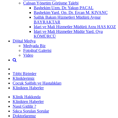
Çalışan Yönetim Görüşme Talebi
Başhekim Uzm. Dr. Yakup PAÇAL
Başhekim Yard. Op. Dr. Ercan M. KIVANÇ
Sağlık Bakım Hizmetleri Müdürü Aynur
BAYRAKTAR
İdari ve Mali Hizmetler Müdürü Arzu HAS KOZ
İdari ve Mali Hizmetler Müdür Yard. Oya
KÖMÜRCÜ
Dijital Medya
Medyada Biz
Fotoğraf Galerisi
Video
Tıbbi Birimler
Kliniklerimiz
Çocuk Sağlığı ve Hastalıkları
Klinikten Haberler
Klinik Hakkında
Klinikten Haberler
Nasıl Gidilir ?
Sıkça Sorulan Sorular
Doktorlarımız