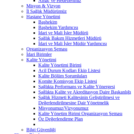
Amaç ve Hedeflerimiz
Misyon & Vizyon
İl Sağlık Müdürümüz
Hastane Yönetimi
Başhekim
Başhekim Yardımcısı
İdari ve Mali İşler Müdürü
Sağlık Bakım Hizmetleri Müdürü
İdari ve Mali İşler Müdür Yardımcısı
Organizasyon Şeması
İdari Birimler
Kalite Yönetimi
Kalite Yönetimi Birimi
Acil Durum Kodları Ekip Listesi
Kalite Bölüm Sorumluları
Komite Komisyon Ekip Listesi
Sağlıkta Performans ve Kalite Yönergesi
Sağlıkta Kalite ve Akreditasyon Daire Başkanlığı
Sağlık Hizmeti Kalitesinin Geliştirilmesi ve
Değerlendirilmesine Dair Yönetmelik
Misyonumuz/Vizyonumuz
Kalite Yönetim Birimi Organizasyon Şeması
Öz Değerlendirme Plan
Bilgi Güvenliği