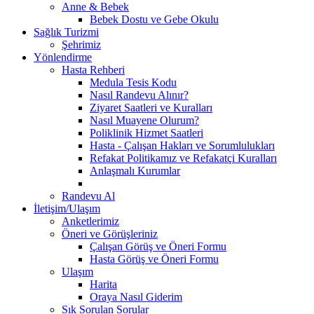
Anne & Bebek
Bebek Dostu ve Gebe Okulu
Sağlık Turizmi
Şehrimiz
Yönlendirme
Hasta Rehberi
Medula Tesis Kodu
Nasıl Randevu Alınır?
Ziyaret Saatleri ve Kuralları
Nasıl Muayene Olurum?
Poliklinik Hizmet Saatleri
Hasta - Çalışan Hakları ve Sorumlulukları
Refakat Politikamız ve Refakatçi Kuralları
Anlaşmalı Kurumlar
Randevu Al
İletişim/Ulaşım
Anketlerimiz
Öneri ve Görüşleriniz
Çalışan Görüş ve Öneri Formu
Hasta Görüş ve Öneri Formu
Ulaşım
Harita
Oraya Nasıl Giderim
Sık Sorulan Sorular