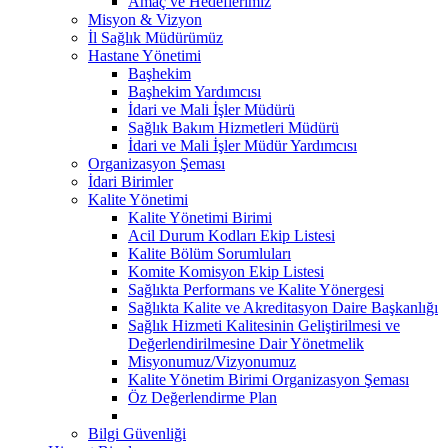
Amaç ve Hedeflerimiz
Misyon & Vizyon
İl Sağlık Müdürümüz
Hastane Yönetimi
Başhekim
Başhekim Yardımcısı
İdari ve Mali İşler Müdürü
Sağlık Bakım Hizmetleri Müdürü
İdari ve Mali İşler Müdür Yardımcısı
Organizasyon Şeması
İdari Birimler
Kalite Yönetimi
Kalite Yönetimi Birimi
Acil Durum Kodları Ekip Listesi
Kalite Bölüm Sorumluları
Komite Komisyon Ekip Listesi
Sağlıkta Performans ve Kalite Yönergesi
Sağlıkta Kalite ve Akreditasyon Daire Başkanlığı
Sağlık Hizmeti Kalitesinin Geliştirilmesi ve
Değerlendirilmesine Dair Yönetmelik
Misyonumuz/Vizyonumuz
Kalite Yönetim Birimi Organizasyon Şeması
Öz Değerlendirme Plan
Bilgi Güvenliği