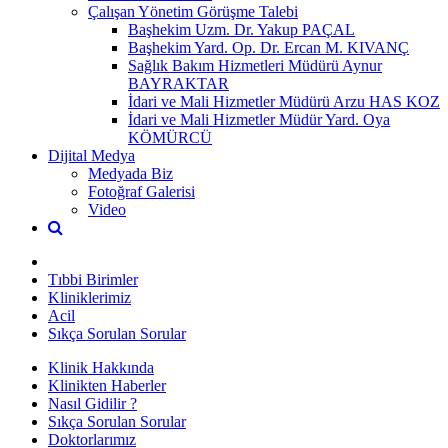
Çalışan Yönetim Görüşme Talebi
Başhekim Uzm. Dr. Yakup PAÇAL
Başhekim Yard. Op. Dr. Ercan M. KIVANÇ
Sağlık Bakım Hizmetleri Müdürü Aynur
BAYRAKTAR
İdari ve Mali Hizmetler Müdürü Arzu HAS KOZ
İdari ve Mali Hizmetler Müdür Yard. Oya
KÖMÜRCÜ
Dijital Medya
Medyada Biz
Fotoğraf Galerisi
Video
Tıbbi Birimler
Kliniklerimiz
Acil
Sıkça Sorulan Sorular
Klinik Hakkında
Klinikten Haberler
Nasıl Gidilir ?
Sıkça Sorulan Sorular
Doktorlarımız